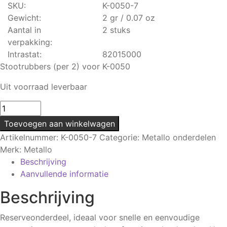
SKU:
K-0050-7
Gewicht:
2 gr / 0.07 oz
Aantal in
2 stuks
verpakking:
Intrastat:
82015000
Stootrubbers (per 2) voor K-0050
Uit voorraad leverbaar
Stootrubbers
(per
Toevoegen aan winkelwagen
2)
Artikelnummer:
K-0050-7
Categorie:
Metallo onderdelen
|
Merk:
Metallo
Voor
Beschrijving
K-
Aanvullende informatie
0050
aantal
Beschrijving
Reserveonderdeel, ideaal voor snelle en eenvoudige