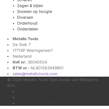
Zagen & bijlen
Snoeien op hoogte
Diversen
Onderhoud
Onderdelen
Metallo Tools
De Stek 7
1771SP Wieringerwerf
Nederland
KvK nr:
36040554
BTW nr :
NL801583949B01
sales@metallotools.com
© 2026 Metallo Tools (Een divisie van Westparts
B.V.)
Privacyverklaring
Algemene voorwaarden
Cookiebeleid